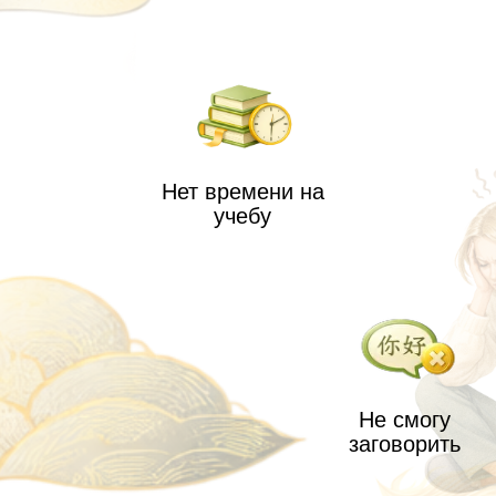
Нет времени на
У м
учебу
пол
Не смогу
заговорить