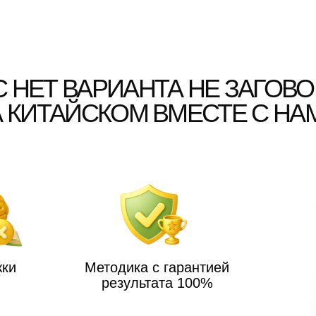
Методика с гарантией
результата 100%
За ручку
с поддержкой,
и персона