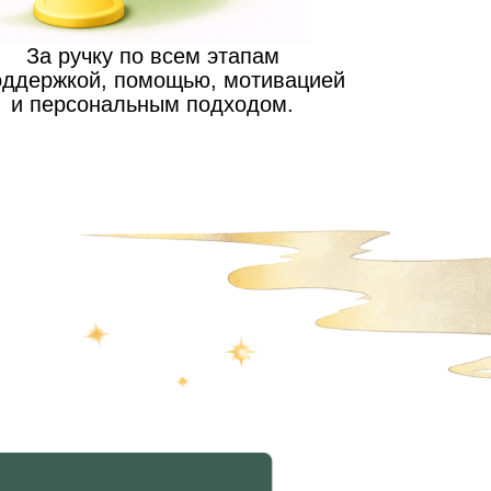
менте,
нимают
:00