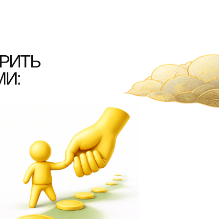
 по всем этапам
 помощью, мотивацией
льным подходом.