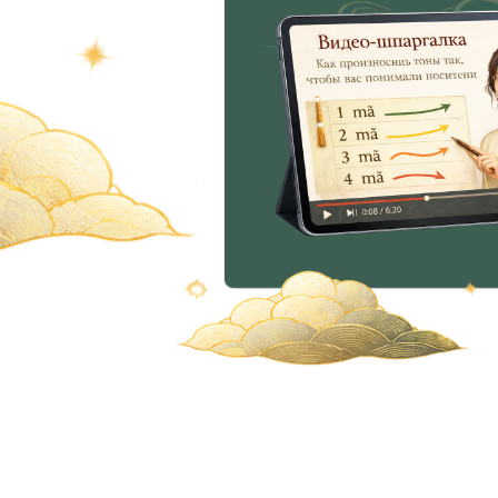
ЗАЧЕМ НУЖ
Перспективы
Люди со знанием
Китайского получают
в два и более раза
выше зарплату
Культура, И