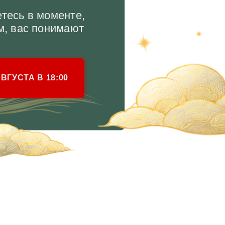
ДУ?
ости
я,
, Узнать все
точников