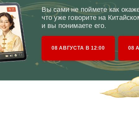
ЕН КИТАЙСКИЙ В 2026 ГО
Здоровье
Возможн
Изучение Китайского
Путешестви
снижает риск деменции
Знакомства
на 95%
от первоис
стория, Традиции поднебесной