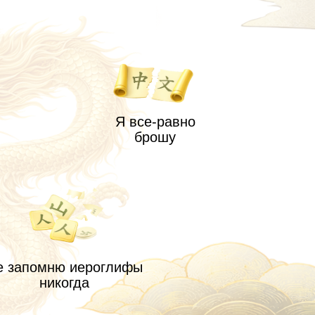
Я все-равно
брошу
иероглифы
да