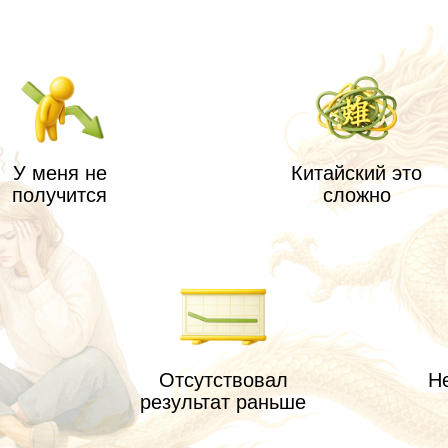
еня не
Китайский это
учится
сложно
Отсутствовал
Не запомню 
результат раньше
никог