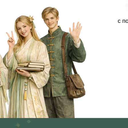
Вы сами не поймете как окажетесь в мо
что уже говорите на Китайском, вас по
и вы понимаете его.
08 АВГУСТА В 12:00
08 АВГУСТА В 18