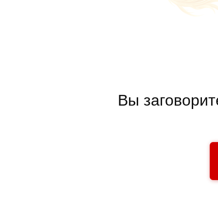
Вы заговорите н
В
08 А
У ВАС Н
НА К