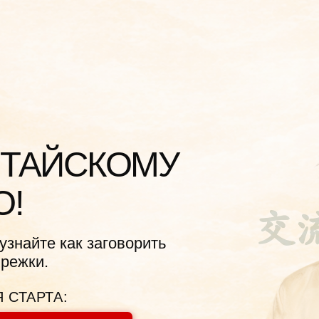
ШКОЛА К
ОСНОВА
АЙСКОМУ
те как заговорить
и.
РТА:
СТА В 18:00