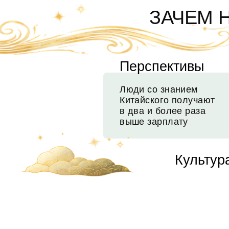
ЗАРЕГ
И
08 А